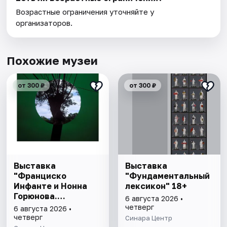
Возрастные ограничения уточняйте у
организаторов.
Похожие музеи
от 300 ₽
от 300 ₽
Выставка
Выставка
"Франциско
"Фундаментальный
Инфанте и Нонна
лексикон" 18+
Горюнова.
6 августа 2026 •
Метафора,
четверг
6 августа 2026 •
метафизика,
четверг
Синара Центр
метаморфоза" 6+