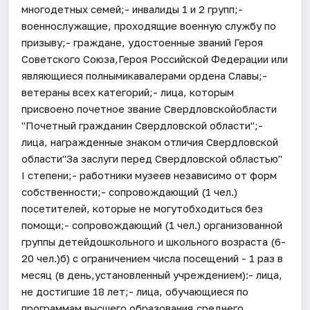
многодетных семей;- инвалиды 1 и 2 групп;-
военнослужащие, проходящие военную службу по
призыву;- граждане, удостоенные званий Героя
Советского Союза,Героя Российской Федерации или
являющиеся полнымикавалерами ордена Славы;-
ветераны всех категорий;- лица, которым
присвоено почетное звание Свердловскойобласти
"Почетный гражданин Свердловской области";-
лица, награжденные знаком отличия Свердловской
области"За заслуги перед Свердловской областью"
I степени;- работники музеев независимо от форм
собственности;- сопровождающий (1 чел.)
посетителей, которые не могутобходиться без
помощи;- сопровождающий (1 чел.) организованной
группы детейдошкольного и школьного возраста (6-
20 чел.)б) с ограничением числа посещений - 1 раз в
месяц (в день,установленный учреждением):- лица,
не достигшие 18 лет;- лица, обучающиеся по
программам высшего образования,среднего