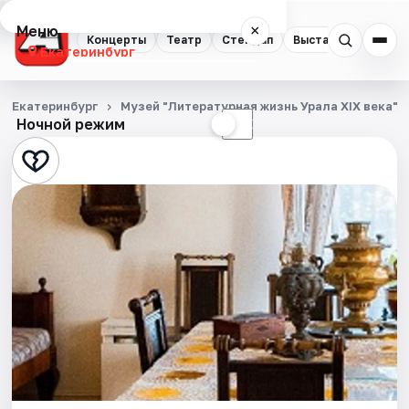
Меню
×
Концерты
Театр
Стендап
Выставки
Квест
Екатеринбург
Концерты
Екатеринбург
Музей "Литературная жизнь Урала XIX века" н
Ночной режим
☀
☾
Театр
Стендап
Выставки
Квесты
Экскурсии
Спорт
События