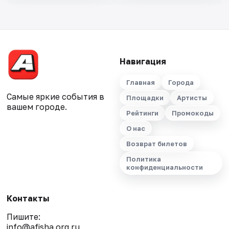
Навигация
Главная
Города
Самые яркие события в
Площадки
Артисты
вашем городе.
Рейтинги
Промокоды
О нас
Возврат билетов
Политика
конфиденциальности
Контакты
Пишите:
info@afisha.org.ru