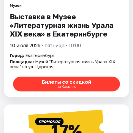
Музеи
Выставка в Музее
Города
«Литературная жизнь Урала
Площадки
ХIХ века» в Екатеринбурге
Артисты
10 июля 2026
• пятница • 10:00
Город:
Екатеринбург
Рейтинги
Площадка:
Музей "Литературная жизнь Урала XIX
века" на ул. Царская
Билеты со скидкой
на Kassir.ru
ПРОМОКОД
17%