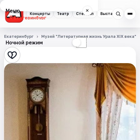
Меню
×
Концерты
Театр
Стендап
Выставки
Квест
Екатеринбург
Концерты
Екатеринбург
Музей "Литературная жизнь Урала XIX века" н
Ночной режим
☀
☾
Театр
Стендап
Выставки
Квесты
Экскурсии
Спорт
События