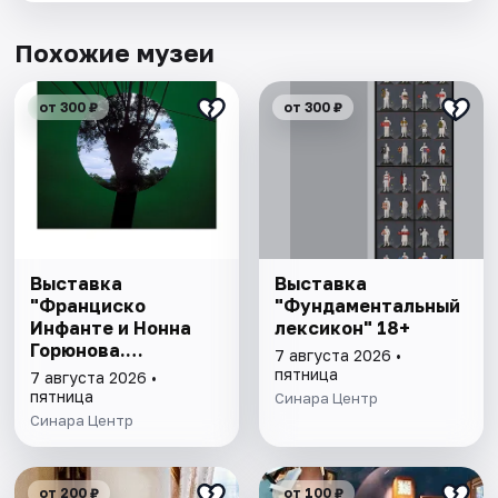
Похожие музеи
от 300 ₽
от 300 ₽
Выставка
Выставка
"Франциско
"Фундаментальный
Инфанте и Нонна
лексикон" 18+
Горюнова.
7 августа 2026 •
Метафора,
пятница
7 августа 2026 •
метафизика,
пятница
Синара Центр
метаморфоза" 6+
Синара Центр
от 200 ₽
от 100 ₽