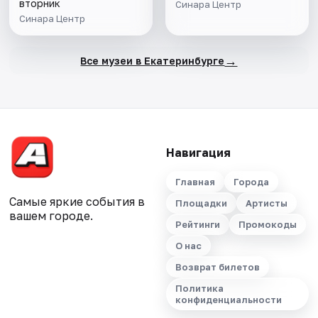
метафизика,
вторник
Синара Центр
метаморфоза" 6+
Синара Центр
→
Все музеи в Екатеринбурге
Навигация
Главная
Города
Самые яркие события в
Площадки
Артисты
вашем городе.
Рейтинги
Промокоды
О нас
Возврат билетов
Политика
конфиденциальности