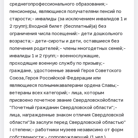
среднегопрофессионального образования;-
пенсионеры, являющиеся получателями пенсий по
старости;- инвалиды (за исключением инвалидов 1 и
2 групп);Входной билет (бесплатный)а) без
ограничения числа посещений:- дети дошкольного
возраста;- дети-сироты и дети, оставшиеся без
попечения родителей;- члены многодетных семей;-
инвалиды 1 и 2 групп;- военнослужащие,
проходящие военную службу по призыву;-
граждане, удостоенные званий Героя Советского
Союза,Героя Российской Федерации или
являющиеся полнымикавалерами ордена Славы;-
ветераны всех категорий;- лица, которым
присвоено почетное звание Свердловскойобласти
"Почетный гражданин Свердловской области";-
лица, награжденные знаком отличия Свердловской
области"За заслуги перед Свердловской областью"
I степени;- работники музеев независимо от форм
собственности;- сопровождающий (1 чел.)