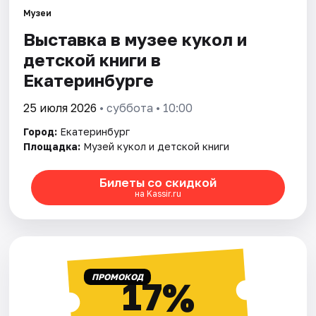
Музеи
Выставка в музее кукол и
Города
детской книги в
Площадки
Екатеринбурге
Артисты
25 июля 2026
• суббота • 10:00
Город:
Екатеринбург
Рейтинги
Площадка:
Музей кукол и детской книги
Билеты со скидкой
на Kassir.ru
ПРОМОКОД
17%