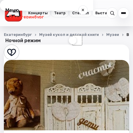
Меню
×
Концерты
Театр
Стендап
Выставки
Квест
Екатеринбург
Концерты
Екатеринбург
Музей кукол и детской книги
Музеи
Вы
Ночной режим
☀
☾
Театр
Стендап
Выставки
Квесты
Экскурсии
Спорт
События