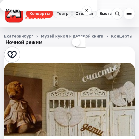
Меню
×
Концерты
Театр
Стендап
Выставки
Квест
Екатеринбург
Концерты
Екатеринбург
Музей кукол и детской книги
Концерты
Ночной режим
☀
☾
Театр
Стендап
Выставки
Квесты
Экскурсии
Спорт
События