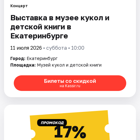
Концерт
Выставка в музее кукол и
Города
детской книги в
Площадки
Екатеринбурге
Артисты
11 июля 2026
• суббота • 10:00
Город:
Екатеринбург
Рейтинги
Площадка:
Музей кукол и детской книги
Билеты со скидкой
на Kassir.ru
ПРОМОКОД
17%