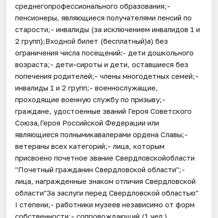
среднегопрофессионального образования;-
пенсионеры, являющиеся получателями пенсий по
старости;- инвалиды (за исключением инвалидов 1 и
2 групп);Входной билет (бесплатный)а) без
ограничения числа посещений:- дети дошкольного
возраста;- дети-сироты и дети, оставшиеся без
попечения родителей;- члены многодетных семей;-
инвалиды 1 и 2 групп;- военнослужащие,
проходящие военную службу по призыву;-
граждане, удостоенные званий Героя Советского
Союза,Героя Российской Федерации или
являющиеся полнымикавалерами ордена Славы;-
ветераны всех категорий;- лица, которым
присвоено почетное звание Свердловскойобласти
"Почетный гражданин Свердловской области";-
лица, награжденные знаком отличия Свердловской
области"За заслуги перед Свердловской областью"
I степени;- работники музеев независимо от форм
собственности;- сопровождающий (1 чел.)