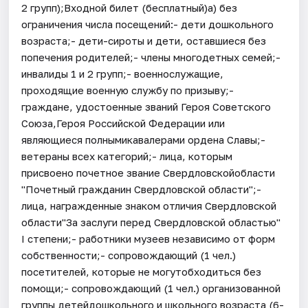
2 групп);Входной билет (бесплатный)а) без
ограничения числа посещений:- дети дошкольного
возраста;- дети-сироты и дети, оставшиеся без
попечения родителей;- члены многодетных семей;-
инвалиды 1 и 2 групп;- военнослужащие,
проходящие военную службу по призыву;-
граждане, удостоенные званий Героя Советского
Союза,Героя Российской Федерации или
являющиеся полнымикавалерами ордена Славы;-
ветераны всех категорий;- лица, которым
присвоено почетное звание Свердловскойобласти
"Почетный гражданин Свердловской области";-
лица, награжденные знаком отличия Свердловской
области"За заслуги перед Свердловской областью"
I степени;- работники музеев независимо от форм
собственности;- сопровождающий (1 чел.)
посетителей, которые не могутобходиться без
помощи;- сопровождающий (1 чел.) организованной
группы детейдошкольного и школьного возраста (6-