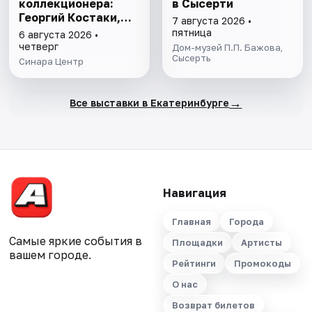
коллекционера:
в Сысерти
Георгий Костаки,
7 августа 2026 •
авангард и
пятница
6 августа 2026 •
художники
четверг
Дом-музей П.П. Бажова,
андеграунда" 12+
Сысерть
Синара Центр
→
Все выставки в Екатеринбурге
Навигация
Главная
Города
Самые яркие события в
Площадки
Артисты
вашем городе.
Рейтинги
Промокоды
О нас
Возврат билетов