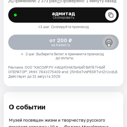
Применили: 2 373 раз
Проверено: 1 минуту назад
адмитад
Скопировать
1 шаг. Скопируйте промокод
от 200 ₽
на Kassir.ru
2 шаг. Выберите билет и примените промокод
до оплаты
Реклама. ООО "КАССИР.РУ-НАЦИОНАЛЬНЫЙ БИЛЕТНЫЙ
ОПЕРАТОР", ИНН: 7841075409 erid: 25H8d7vbP8SRTvHZrUcdLB.
Действует до 31 августа 2026
О событии
Музей посвящен жизни и творчеству русского
писателя середины 19 в. – Федора Михайловича