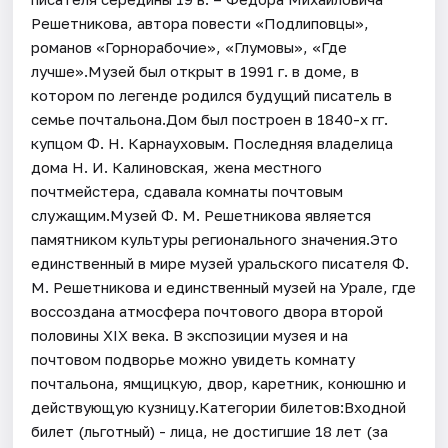
Решетникова, автора повести «Подлиповцы»,
романов «Горнорабочие», «Глумовы», «Где
лучше».Музей был открыт в 1991 г. в доме, в
котором по легенде родился будущий писатель в
семье почтальона.Дом был построен в 1840-х гг.
купцом Ф. Н. Карнауховым. Последняя владелица
дома Н. И. Калиновская, жена местного
почтмейстера, сдавала комнаты почтовым
служащим.Музей Ф. М. Решетникова является
памятником культуры регионального значения.Это
единственный в мире музей уральского писателя Ф.
М. Решетникова и единственный музей на Урале, где
воссоздана атмосфера почтового двора второй
половины XIX века. В экспозиции музея и на
почтовом подворье можно увидеть комнату
почтальона, ямщицкую, двор, каретник, конюшню и
действующую кузницу.Категории билетов:Входной
билет (льготный) - лица, не достигшие 18 лет (за