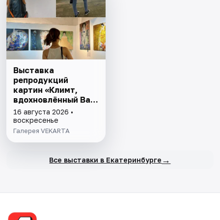
Выставка
репродукций
картин «Климт,
вдохновлённый Ван
Гогом, Моне,
16 августа 2026 •
Матиссом»
воскресенье
Галерея VEKARTA
→
Все выставки в Екатеринбурге