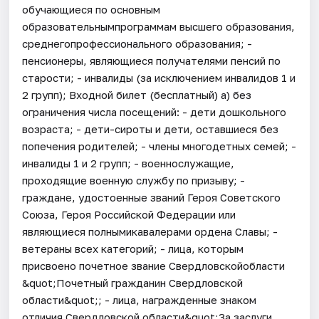
обучающиеся по основным
образовательнымпрограммам высшего образования,
среднегопрофессионального образования; -
пенсионеры, являющиеся получателями пенсий по
старости; - инвалиды (за исключением инвалидов 1 и
2 групп); Входной билет (бесплатный) а) без
ограничения числа посещений: - дети дошкольного
возраста; - дети-сироты и дети, оставшиеся без
попечения родителей; - члены многодетных семей; -
инвалиды 1 и 2 групп; - военнослужащие,
проходящие военную службу по призыву; -
граждане, удостоенные званий Героя Советского
Союза, Героя Российской Федерации или
являющиеся полнымикавалерами ордена Славы; -
ветераны всех категорий; - лица, которым
присвоено почетное звание Свердловскойобласти
&quot;Почетный гражданин Свердловской
области&quot;; - лица, награжденные знаком
отличия Свердловской области&quot;За заслуги