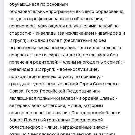
обучающиеся по основным
образовательнымпрограммам высшего образования,
среднегопрофессионального образования; -
пенсионеры, являющиеся получателями пенсий по
старости; - инвалиды (за исключением инвалидов 1 и
2 групп); Входной билет (бесплатный) а) без
ограничения числа посещений: - дети дошкольного
возраста; - дети-сироты и дети, оставшиеся без
попечения родителей; - члены многодетных семей; -
инвалиды 1 и 2 групп; - военнослужащие,
проходящие военную службу по призыву; -
граждане, удостоенные званий Героя Советского
Союза, Героя Российской Федерации или
являющиеся полнымикавалерами ордена Славы; -
ветераны всех категорий; - лица, которым
присвоено почетное звание Свердловскойобласти
&quot;Почетный гражданин Свердловской
области&quot;; - лица, награжденные знаком
отличия Свердловской области&quot;За заслуги