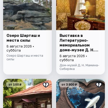
Озеро Шарташ и
Выставка в
места силы
Литературно-
мемориальном
8 августа 2026 •
доме-музее Д. Н.
суббота
Мамина- Сибиряка
Озеро Шарташ и места
8 августа 2026 •
силы
суббота
Дом-музей Д. Н. Мамина-
Сибиряка
от 100 ₽
от 3 900 ₽