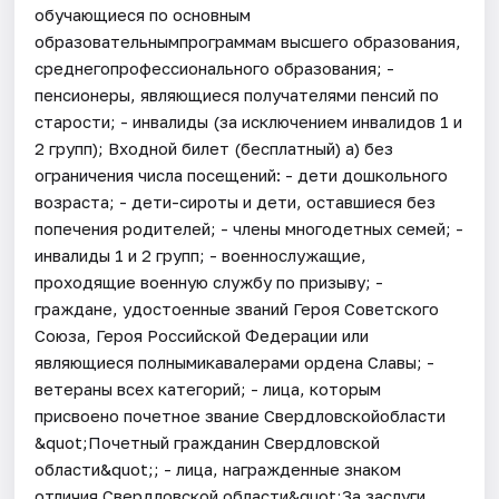
обучающиеся по основным
образовательнымпрограммам высшего образования,
среднегопрофессионального образования; -
пенсионеры, являющиеся получателями пенсий по
старости; - инвалиды (за исключением инвалидов 1 и
2 групп); Входной билет (бесплатный) а) без
ограничения числа посещений: - дети дошкольного
возраста; - дети-сироты и дети, оставшиеся без
попечения родителей; - члены многодетных семей; -
инвалиды 1 и 2 групп; - военнослужащие,
проходящие военную службу по призыву; -
граждане, удостоенные званий Героя Советского
Союза, Героя Российской Федерации или
являющиеся полнымикавалерами ордена Славы; -
ветераны всех категорий; - лица, которым
присвоено почетное звание Свердловскойобласти
&quot;Почетный гражданин Свердловской
области&quot;; - лица, награжденные знаком
отличия Свердловской области&quot;За заслуги