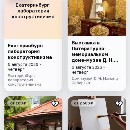
Екатеринбург:
лаборатория
конструктивизма
Выставка в
Екатеринбург:
Литературно-
лаборатория
мемориальном
конструктивизма
доме-музее Д. Н.
6 августа 2026 •
Мамина- Сибиряка
6 августа 2026 •
четверг
четверг
Екатеринбург:
Дом-музей Д. Н. Мамина-
лаборатория
Сибиряка
конструктивизма
от 100 ₽
от 2 500 ₽