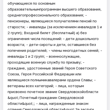
обучающиеся по основным
образовательнымпрограммам высшего образования,
среднегопрофессионального образования; -
пенсионеры, являющиеся получателями пенсий по
старости; - инвалиды (за исключением инвалидов 1 и
2 групп); Входной билет (бесплатный) а) без
ограничения числа посещений: - дети дошкольного
возраста; - дети-сироты и дети, оставшиеся без
попечения родителей; - члены многодетных семей; -
инвалиды 1 и 2 групп; - военнослужащие,
проходящие военную службу по призыву; -
граждане, удостоенные званий Героя Советского
Союза, Героя Российской Федерации или
являющиеся полнымикавалерами ордена Славы; -
ветераны всех категорий; - лица, которым
присвоено почетное звание Свердловскойобласти
&quot;Почетный гражданин Свердловской
области&quot;; - лица, награжденные знаком
отличия Свердловской области&quot;За заслуги