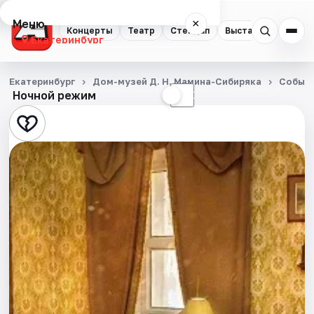
Меню
×
Концерты
Театр
Стендап
Выставки
Квест
Екатеринбург
Концерты
Екатеринбург
Дом-музей Д. Н. Мамина-Сибиряка
Событ
Ночной режим
☀
☾
Театр
Стендап
Выставки
Квесты
Экскурсии
Спорт
События