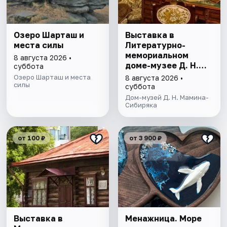
Озеро Шарташ и
Выставка в
места силы
Литературно-
мемориальном
8 августа 2026 •
доме-музее Д. Н.
суббота
Мамина- Сибиряка
Озеро Шарташ и места
8 августа 2026 •
силы
суббота
Дом-музей Д. Н. Мамина-
Сибиряка
от 100 ₽
от 3 900 ₽
Выставка в
Менажница. Море