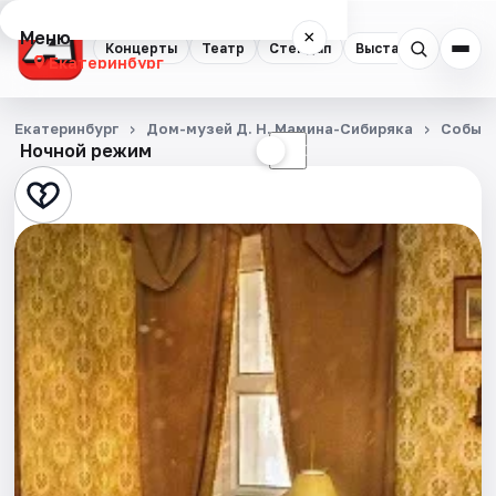
Меню
×
Концерты
Театр
Стендап
Выставки
Квест
Екатеринбург
Концерты
Екатеринбург
Дом-музей Д. Н. Мамина-Сибиряка
Событ
Ночной режим
☀
☾
Театр
Стендап
Выставки
Квесты
Экскурсии
Спорт
События