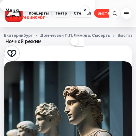
Меню
×
Концерты
Театр
Стендап
Выставки
Квест
Екатеринбург
Концерты
Екатеринбург
Дом-музей П.П. Бажова, Сысерть
Выставк
Ночной режим
☀
☾
Театр
Стендап
Выставки
Квесты
Экскурсии
Спорт
События