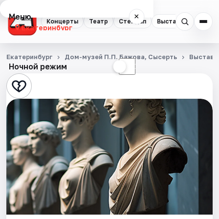
Меню
×
Концерты
Театр
Стендап
Выставки
Квест
Екатеринбург
Концерты
Екатеринбург
Дом-музей П.П. Бажова, Сысерть
Выставк
Ночной режим
☀
☾
Театр
Стендап
Выставки
Квесты
Экскурсии
Спорт
События