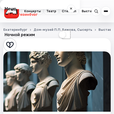
Меню
×
Концерты
Театр
Стендап
Выставки
Квест
Екатеринбург
Концерты
Екатеринбург
Дом-музей П.П. Бажова, Сысерть
Выставк
Ночной режим
☀
☾
Театр
Стендап
Выставки
Квесты
Экскурсии
Спорт
События