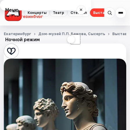
Меню
×
Концерты
Театр
Стендап
Выставки
Квест
Екатеринбург
Концерты
Екатеринбург
Дом-музей П.П. Бажова, Сысерть
Выставк
Ночной режим
☀
☾
Театр
Стендап
Выставки
Квесты
Экскурсии
Спорт
События