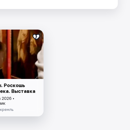
. Роскошь
века. Выставка
 2026 •
ник
 кремль