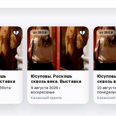
.
от 350 ₽
от 350 ₽
ошь
Юсуповы. Роскошь
Юсуповы
ыставка
сквозь века. Выставка
сквозь 
уббота
9 августа 2026 •
10 августа
воскресенье
понедель
Казанский кремль
Казанский