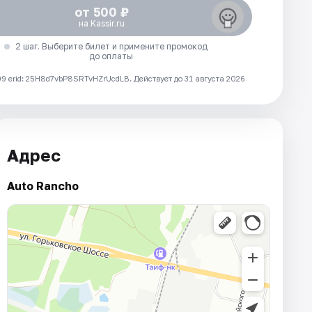
от 500 ₽
на Kassir.ru
2 шаг. Выберите билет и примените промокод
до оплаты
 erid: 25H8d7vbP8SRTvHZrUcdLB.
Действует до 31 августа 2026
Адрес
Auto Rancho