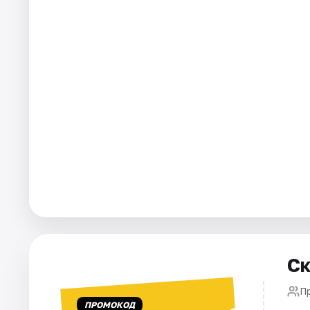
Города
Площадки
Артисты
Рейтинги
Ск
П
ПРОМОКОД