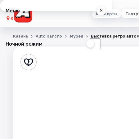
Меню
×
Концерты
Театр
Казань
Концерты
Казань
Auto Rancho
Музеи
Выставка ретро автом
Ночной режим
☀
☾
Театр
Стендап
Выставки
Квесты
Экскурсии
Спорт
События