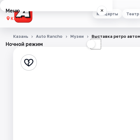
Меню
×
Концерты
Театр
Казань
Концерты
Казань
Auto Rancho
Музеи
Выставка ретро автом
Ночной режим
☀
☾
Театр
Стендап
Выставки
Квесты
Экскурсии
Спорт
События