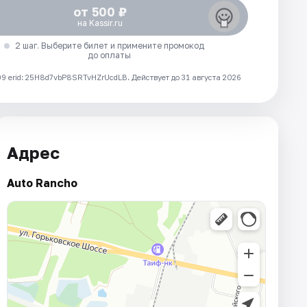
от 500 ₽
на Kassir.ru
2 шаг. Выберите билет и примените промокод
до оплаты
 erid: 25H8d7vbP8SRTvHZrUcdLB.
Действует до 31 августа 2026
Адрес
Auto Rancho