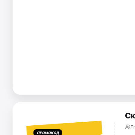
Города
Площадки
Артисты
Рейтинги
Ск
П
ПРОМОКОД