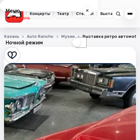
Меню
×
Концерты
Театр
Стендап
Выставки
Квест
Казань
Концерты
Казань
Auto Rancho
Музеи
Выставка ретро автомоби
Ночной режим
☀
☾
Театр
Стендап
Выставки
Квесты
Экскурсии
Спорт
События