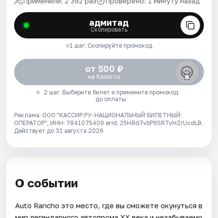
Применили: 2 392 раз
Проверено: 1 минуту назад
адмитад
Скопировать
1 шаг. Скопируйте промокод
от 500 ₽
на Kassir.ru
2 шаг. Выберите билет и примените промокод
до оплаты
Реклама. ООО "КАССИР.РУ-НАЦИОНАЛЬНЫЙ БИЛЕТНЫЙ
ОПЕРАТОР", ИНН: 7841075409 erid: 25H8d7vbP8SRTvHZrUcdLB.
Действует до 31 августа 2026
О событии
Auto Rancho это место, где вы сможете окунуться в
мир легендарного автопрома XX века и незабываемо