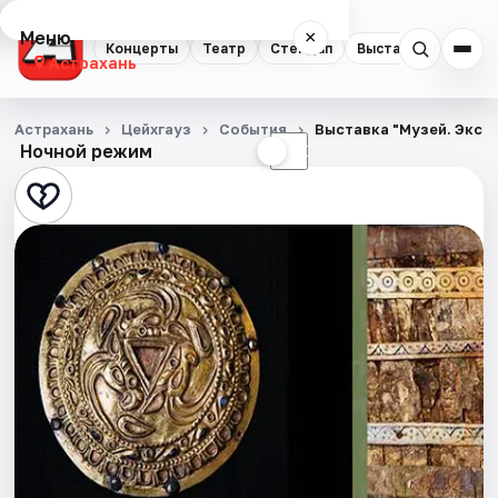
Меню
×
Концерты
Театр
Стендап
Выставки
Квест
Астрахань
Концерты
Астрахань
Цейхгауз
События
Выставка "Музей. Эксп
Ночной режим
☀
☾
Театр
Стендап
Выставки
Квесты
Экскурсии
Спорт
События