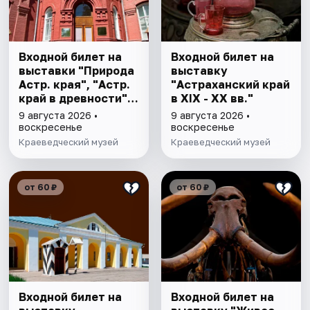
Входной билет на
Входной билет на
выставки "Природа
выставку
Астр. края", "Астр.
"Астраханский край
край в древности",
в XIX - XX вв."
"Заселение Астр.
9 августа 2026 •
9 августа 2026 •
края"
воскресенье
воскресенье
Краеведческий музей
Краеведческий музей
от 60 ₽
от 60 ₽
Входной билет на
Входной билет на