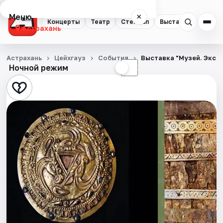
Меню
×
Концерты
Театр
Стендап
Выставки
Квест
Астрахань
Концерты
Астрахань
Цейхгауз
События
Выставка "Музей. Эксп
Ночной режим
☀
☾
Театр
Стендап
Выставки
Квесты
Экскурсии
Спорт
События