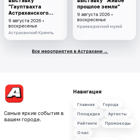
выставку
выставку "Живое
"Гауптвахта
прошлое земли"
Астраханского
9 августа 2026 •
гарнизона. XIX в."
воскресенье
9 августа 2026 •
воскресенье
Краеведческий музей
Астраханский Кремль
→
Все мероприятия в Астрахани
Навигация
Главная
Города
Самые яркие события в
Площадки
Артисты
вашем городе.
Рейтинги
Промокоды
О нас