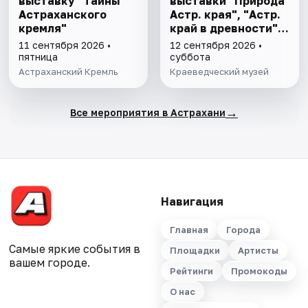
выставку "Тайны
выставки "Природа
Астраханского
Астр. края", "Астр.
кремля"
край в древности",
"Заселение Астр.
11 сентября 2026 •
12 сентября 2026 •
края"
пятница
суббота
Астраханский Кремль
Краеведческий музей
→
Все мероприятия в Астрахани
Навигация
Главная
Города
Самые яркие события в
Площадки
Артисты
вашем городе.
Рейтинги
Промокоды
О нас