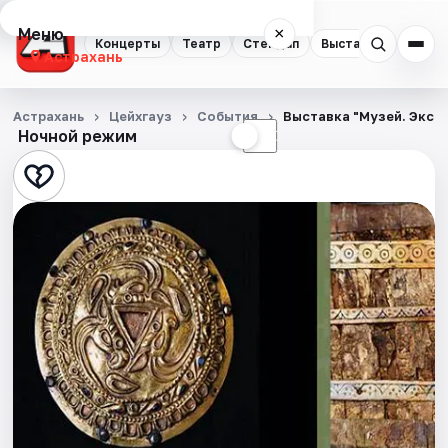
Меню
×
Концерты
Театр
Стендап
Выставки
Квест
Астрахань
Концерты
Астрахань
Цейхгауз
События
Выставка "Музей. Эксп
Ночной режим
☀
☾
Театр
Стендап
Выставки
Квесты
Экскурсии
Спорт
События