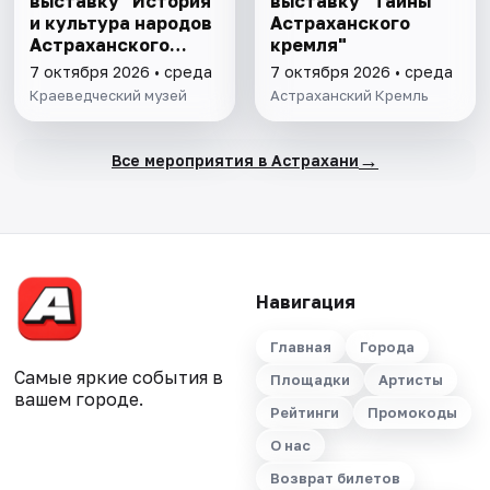
выставку "История
выставку "Тайны
и культура народов
Астраханского
Астраханского
кремля"
края"
7 октября 2026 • среда
7 октября 2026 • среда
Краеведческий музей
Астраханский Кремль
→
Все мероприятия в Астрахани
Навигация
Главная
Города
Самые яркие события в
Площадки
Артисты
вашем городе.
Рейтинги
Промокоды
О нас
Возврат билетов