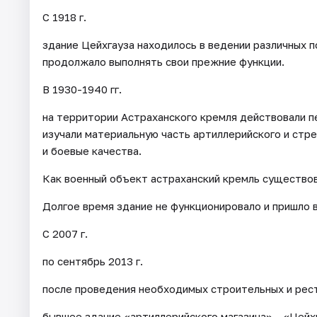
С 1918 г.
здание Цейхгауза находилось в ведении различных 
продолжало выполнять свои прежние функции.
В 1930-1940 гг.
на территории Астраханского кремля действовали п
изучали материальную часть артиллерийского и стр
и боевые качества.
Как военный объект астраханский кремль существова
Долгое время здание не функционировало и пришло 
С 2007 г.
по сентябрь 2013 г.
после проведения необходимых строительных и рест
бывшее здание «артиллерийского магазина» - «Цейх