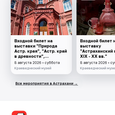
Входной билет на
Входной билет 
выставки "Природа
выставку
Астр. края", "Астр. край
"Астраханский 
в древности",
XIX - XX вв."
"Заселение Астр. края"
8 августа 2026 • суббота
8 августа 2026 • с
Краеведческий музей
Краеведческий муз
→
Все мероприятия в Астрахани