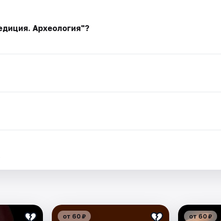
едиция. Археология"?
.
от 60 ₽
от 60 ₽