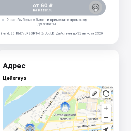
от 60 ₽
на Kassir.ru
2 шаг. Выберите билет и примените промокод
до оплаты
 erid: 25H8d7vbP8SRTvHZrUcdLB.
Действует до 31 августа 2026
Адрес
Цейхгауз