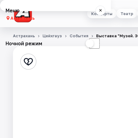
Меню
×
Концерты
Театр
Астрахань
Концерты
Астрахань
Цейхгауз
События
Выставка "Музей. 
Ночной режим
☀
☾
Театр
Стендап
Выставки
Квесты
Экскурсии
Спорт
События