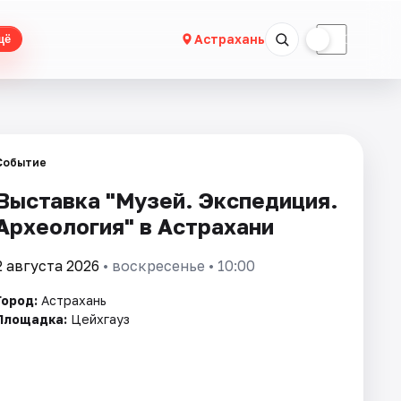
☀
☾
Астрахань
щё
Событие
Выставка "Музей. Экспедиция.
Археология" в Астрахани
2 августа 2026
• воскресенье • 10:00
Город:
Астрахань
Площадка:
Цейхгауз