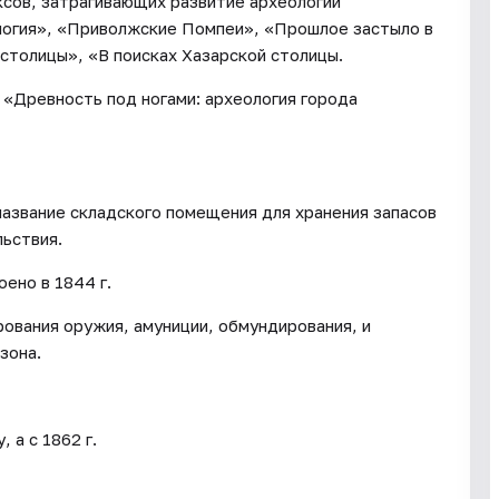
сов, затрагивающих развитие археологии
ология», «Приволжские Помпеи», «Прошлое застыло в
столицы», «В поисках Хазарской столицы.
«Древность под ногами: археология города
название складского помещения для хранения запасов
ьствия.
ено в 1844 г.
рования оружия, амуниции, обмундирования, и
зона.
 а с 1862 г.