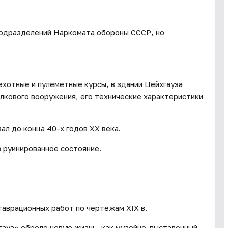
подразделений Наркомата обороны СССР, но
ехотные и пулемётные курсы, в здании Цейхгауза
елкового вооружения, его технические характеристики
л до конца 40-х годов XX века.
в руинированное состояние.
аврационных работ по чертежам XIX в.
гауз» обрело новую жизнь, как музейно-выставочный