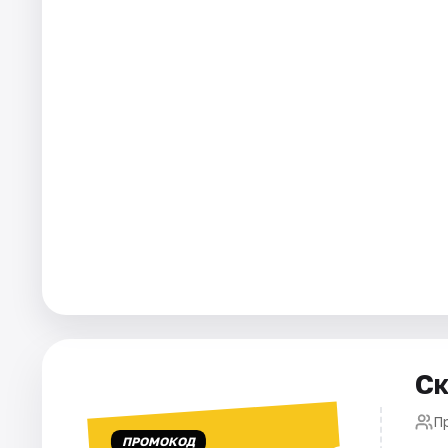
Города
Площадки
Артисты
Рейтинги
Ск
П
ПРОМОКОД