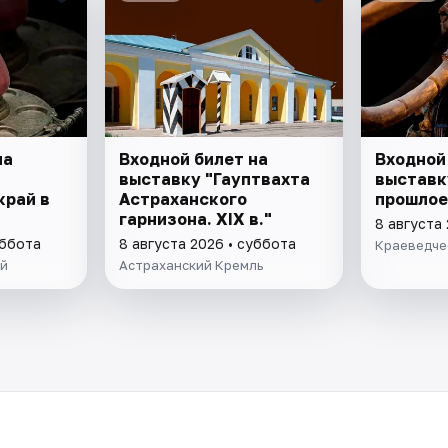
на
Входной билет на
Входной
выставку "Гауптвахта
выставк
край в
Астраханского
прошлое
гарнизона. XIX в."
8 августа
уббота
8 августа 2026 • суббота
Краеведче
ей
Астраханский Кремль