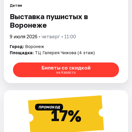
Детям
Выставка пушистых в
Города
Воронеже
Площадки
9 июля 2026
• четверг • 11:00
Артисты
Город:
Воронеж
Площадка:
ТЦ Галерея Чижова (4 этаж)
Рейтинги
Билеты со скидкой
на Kassir.ru
ПРОМОКОД
17%