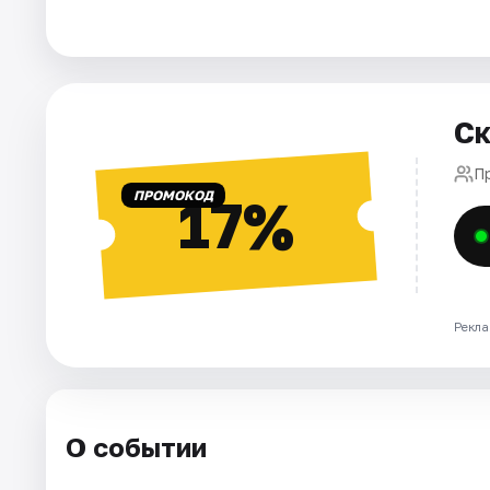
Города
Площадки
Ск
Артисты
П
ПРОМОКОД
17%
Рейтинги
Рекла
О событии