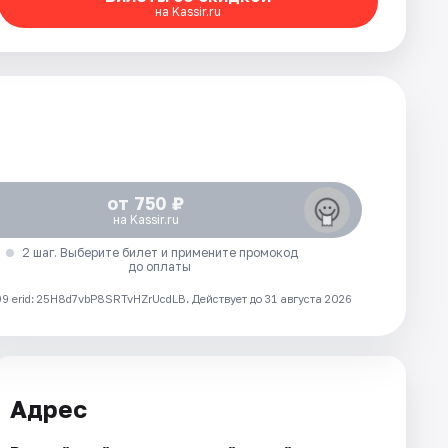
на Kassir.ru
от 750 ₽
на Kassir.ru
2 шаг. Выберите билет и примените промокод
до оплаты
 erid: 25H8d7vbP8SRTvHZrUcdLB.
Действует до 31 августа 2026
Адрес