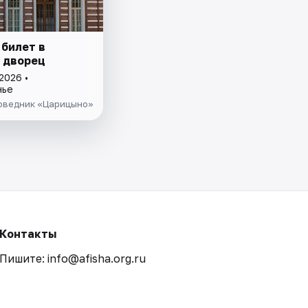
 билет в
 дворец
2026 •
нье
оведник «Царицыно»
Контакты
Пишите: info@afisha.org.ru