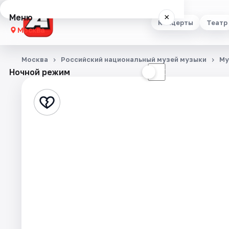
Меню
×
Концерты
Театр
Москва
Концерты
Москва
Российский национальный музей музыки
Му
Ночной режим
☀
☾
Театр
Стендап
Выставки
Квесты
Экскурсии
Спорт
События