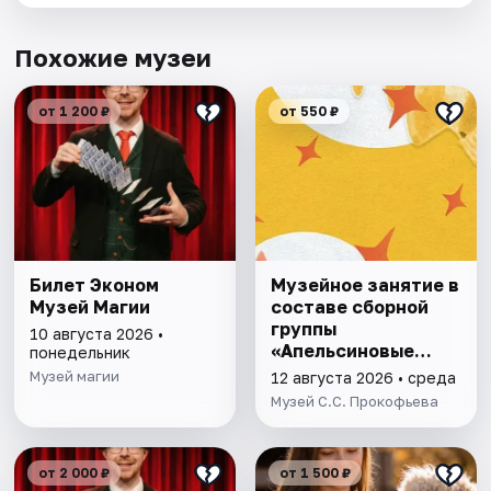
Похожие музеи
от 1 200 ₽
от 550 ₽
Билет Эконом
Музейное занятие в
Музей Магии
составе сборной
группы
10 августа 2026 •
«Апельсиновые
понедельник
истории»
Музей магии
12 августа 2026 • среда
Музей С.С. Прокофьева
от 2 000 ₽
от 1 500 ₽