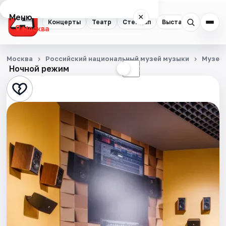
Меню
×
Концерты
Театр
Стендап
Выставки
Квест
Москва
Концерты
Москва
Российский национальный музей музыки
Музеи
Ночной режим
☀
☾
Театр
Стендап
Выставки
Квесты
Экскурсии
Спорт
События