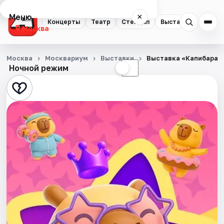
Меню
×
Концерты
Театр
Стендап
Выставки
Квест
Москва
Концерты
Москва
Москвариум
Выставки
Выставка «Капибараб
Ночной режим
☀
☾
Театр
Стендап
Выставки
Квесты
Экскурсии
Спорт
События