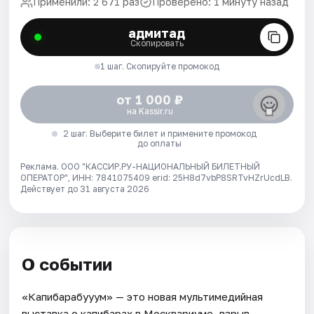
Применили: 2 671 раз
Проверено: 1 минуту назад
адмитад
Скопировать
1 шаг. Скопируйте промокод
от 1 000 ₽
на Kassir.ru
2 шаг. Выберите билет и примените промокод
до оплаты
Реклама. ООО "КАССИР.РУ-НАЦИОНАЛЬНЫЙ БИЛЕТНЫЙ
ОПЕРАТОР", ИНН: 7841075409 erid: 25H8d7vbP8SRTvHZrUcdLB.
Действует до 31 августа 2026
О событии
«Капибарабууум» — это новая мультимедийная
выставка о капибарах в Москвариуме, взрыв