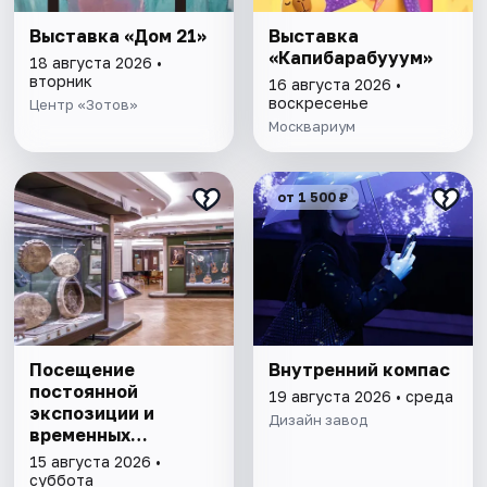
Выставка «Дом 21»
Выставка
«Капибарабууум»
18 августа 2026 •
вторник
16 августа 2026 •
воскресенье
Центр «Зотов»
Москвариум
от 1 500 ₽
Посещение
Внутренний компас
постоянной
19 августа 2026 • среда
экспозиции и
Дизайн завод
временных
выставок Музея
15 августа 2026 •
музыки
суббота