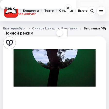
Меню
×
Концерты
Театр
Стендап
Выставки
Квест
Екатеринбург
Концерты
Екатеринбург
Синара Центр
Выставки
Выставка "Фра
Ночной режим
☀
☾
Театр
Стендап
Выставки
Квесты
Экскурсии
Спорт
События