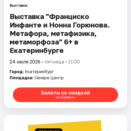
Выставки
Выставка "Франциско
Города
Инфанте и Нонна Горюнова.
Площадки
Метафора, метафизика,
метаморфоза" 6+ в
Артисты
Екатеринбурге
Рейтинги
24 июля 2026
• пятница • 11:00
Город:
Екатеринбург
Площадка:
Синара Центр
Билеты со скидкой
на Kassir.ru