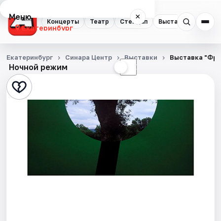
Меню
×
Концерты
Театр
Стендап
Выставки
Квест
Екатеринбург
Концерты
Екатеринбург
Синара Центр
Выставки
Выставка "Фра
Ночной режим
☀
☾
Театр
Стендап
Выставки
Квесты
Экскурсии
Спорт
События