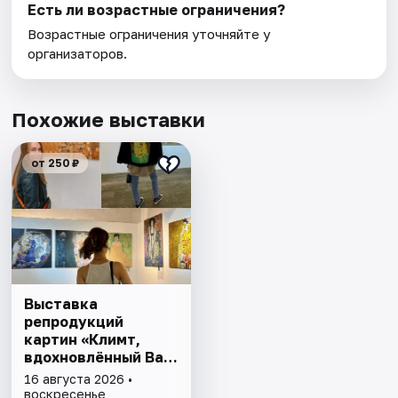
Есть ли возрастные ограничения?
Возрастные ограничения уточняйте у
организаторов.
Похожие выставки
от 250 ₽
Выставка
репродукций
картин «Климт,
вдохновлённый Ван
Гогом, Моне,
16 августа 2026 •
Матиссом»
воскресенье