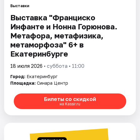
Выставки
Выставка "Франциско
Города
Инфанте и Нонна Горюнова.
Площадки
Метафора, метафизика,
метаморфоза" 6+ в
Артисты
Екатеринбурге
Рейтинги
18 июля 2026
• суббота • 11:00
Город:
Екатеринбург
Площадка:
Синара Центр
Билеты со скидкой
на Kassir.ru