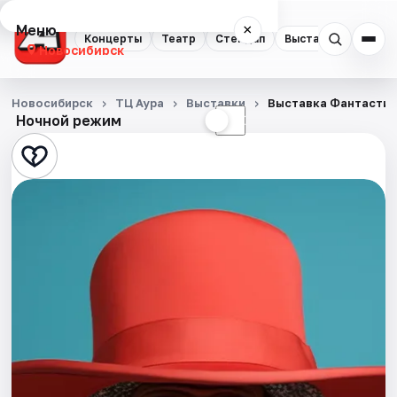
Меню
×
Концерты
Театр
Стендап
Выставки
Квест
Новосибирск
Концерты
Новосибирск
ТЦ Аура
Выставки
Выставка Фантастиче
Ночной режим
☀
☾
Театр
Стендап
Выставки
Квесты
Экскурсии
Спорт
События