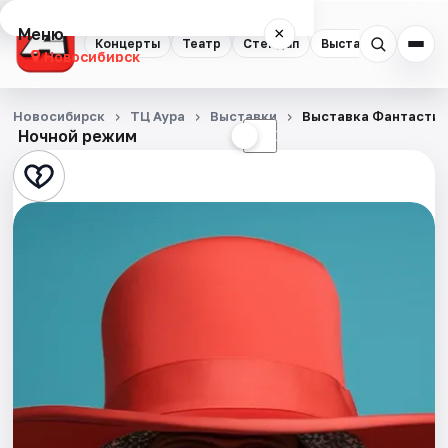
Меню
×
Концерты
Театр
Стендап
Выставки
Квест
Новосибирск
Концерты
Новосибирск
ТЦ Аура
Выставки
Выставка Фантастиче
Ночной режим
☀
☾
Театр
Стендап
Выставки
Квесты
Экскурсии
Спорт
События