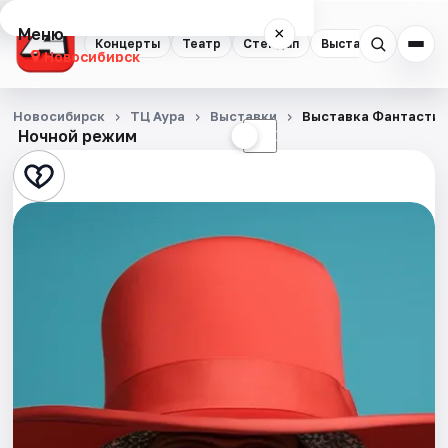
Меню
×
Концерты
Театр
Стендап
Выставки
Квест
Новосибирск
Концерты
Новосибирск
ТЦ Аура
Выставки
Выставка Фантастиче
Ночной режим
☀
☾
Театр
Стендап
Выставки
Квесты
Экскурсии
Спорт
События