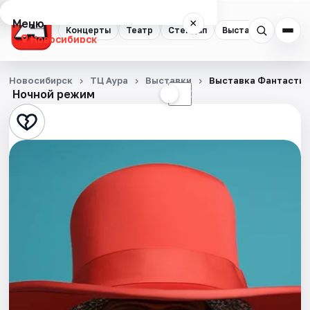
Меню
×
Концерты
Театр
Стендап
Выставки
Квест
Новосибирск
Концерты
Новосибирск
ТЦ Аура
Выставки
Выставка Фантастиче
Ночной режим
☀
☾
Театр
Стендап
Выставки
Квесты
Экскурсии
Спорт
События