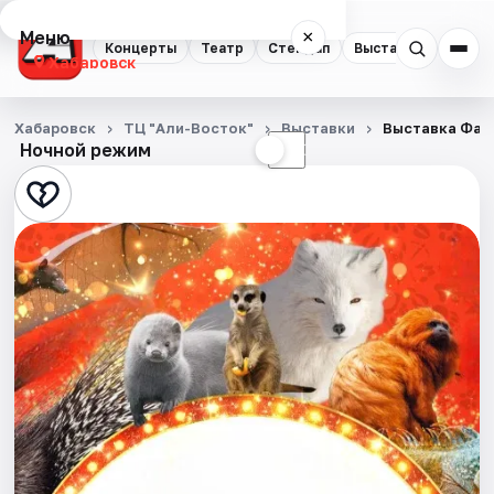
Меню
×
Концерты
Театр
Стендап
Выставки
Экску
Хабаровск
Концерты
Хабаровск
ТЦ "Али-Восток"
Выставки
Выставка Фант
Ночной режим
☀
☾
Театр
Стендап
Выставки
Экскурсии
Спорт
События