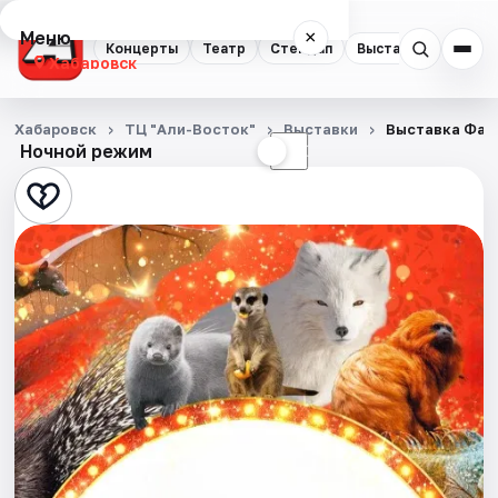
Меню
×
Концерты
Театр
Стендап
Выставки
Экску
Хабаровск
Концерты
Хабаровск
ТЦ "Али-Восток"
Выставки
Выставка Фант
Ночной режим
☀
☾
Театр
Стендап
Выставки
Экскурсии
Спорт
События