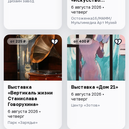
«Искусство
Дизайн завод
будущего»
6 августа 2026 •
четверг
Остоженка16/МАММ/
Мультимедиа Арт Музей
от 225 ₽
от 400 ₽
Выставка
Выставка «Дом 21»
«Вертикаль жизни
6 августа 2026 •
Станислава
четверг
Говорухина»
Центр «Зотов»
6 августа 2026 •
четверг
Парк «Зарядье»