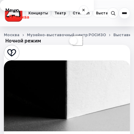
Меню
×
Концерты
Театр
Стендап
Выставки
Квест
Москва
Концерты
Москва
Музейно-выставочный центр РОСИЗО
Выставки
Ночной режим
☀
☾
Театр
Стендап
Выставки
Квесты
Экскурсии
Спорт
События