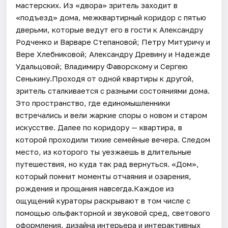
мастерских. Из «двора» зритель заходит в
«подъезд» дома, межквартирный коридор с пятью
дверьми, которые ведут его в гости к Александру
Родченко и Варваре Степановой; Петру Митуричу и
Вере Хлебниковой; Александру Древину и Надежде
Удальцовой; Владимиру Фаворскому и Сергею
Сенькину.Проходя от одной квартиры к другой,
зритель сталкивается с разными состояниями дома.
Это пространство, где единомышленники
встречались и вели жаркие споры о новом и старом
искусстве. Далее по коридору — квартира, в
которой проходили тихие семейные вечера. Следом
место, из которого ты уезжаешь в длительные
путешествия, но куда так рад вернуться. «Дом»,
который помнит моменты отчаяния и озарения,
рождения и прощания навсегда.Каждое из
ощущений кураторы раскрывают в том числе с
помощью ольфакторной и звуковой сред, светового
оформления, дизайна интерьера и интерактивных