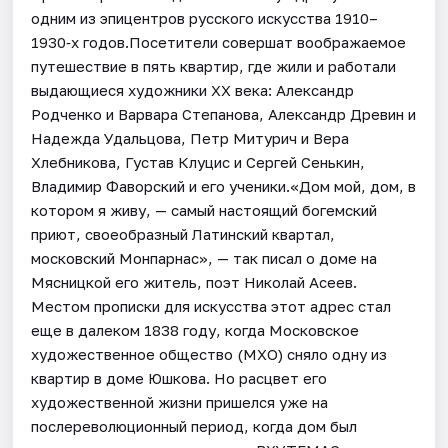
одним из эпицентров русского искусства 1910–
1930‑х годов.Посетители совершат воображаемое
путешествие в пять квартир, где жили и работали
выдающиеся художники XX века: Александр
Родченко и Варвара Степанова, Александр Древин и
Надежда Удальцова, Петр Митурич и Вера
Хлебникова, Густав Клуцис и Сергей Сенькин,
Владимир Фаворский и его ученики.«Дом мой, дом, в
котором я живу, — самый настоящий богемский
приют, своеобразный Латинский квартал,
московский Монпарнас», — так писал о доме на
Мясницкой его житель, поэт Николай Асеев.
Местом прописки для искусства этот адрес стал
еще в далеком 1838 году, когда Московское
художественное общество (МХО) сняло одну из
квартир в доме Юшкова. Но расцвет его
художественной жизни пришелся уже на
послереволюционный период, когда дом был