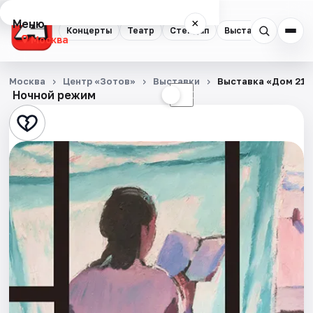
Меню
×
Концерты
Театр
Стендап
Выставки
Квест
Москва
Концерты
Москва
Центр «Зотов»
Выставки
Выставка «Дом 21»
Ночной режим
☀
☾
Театр
Стендап
Выставки
Квесты
Экскурсии
Спорт
События