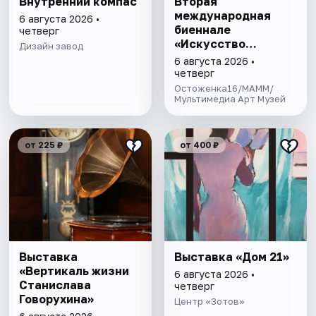
Внутренний компас
Вторая
международная
6 августа 2026 •
биеннале
четверг
«Искусство
Дизайн завод
будущего»
6 августа 2026 •
четверг
Остоженка16/МАММ/
Мультимедиа Арт Музей
от 225 ₽
от 400 ₽
Выставка
Выставка «Дом 21»
«Вертикаль жизни
6 августа 2026 •
Станислава
четверг
Говорухина»
Центр «Зотов»