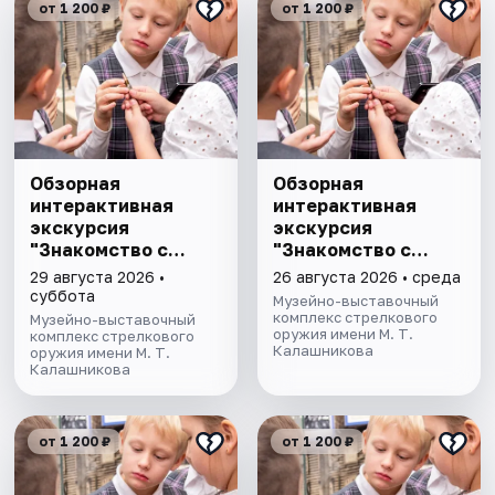
от 1 200 ₽
от 1 200 ₽
Обзорная
Обзорная
интерактивная
интерактивная
экскурсия
экскурсия
"Знакомство с
"Знакомство с
музеем"
музеем"
29 августа 2026 •
26 августа 2026 • среда
суббота
Музейно-выставочный
комплекс стрелкового
Музейно-выставочный
оружия имени М. Т.
комплекс стрелкового
Калашникова
оружия имени М. Т.
Калашникова
от 1 200 ₽
от 1 200 ₽