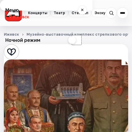
Меню
×
Концерты
Театр
Стендап
Экскурсии
Спор
Ижевск
Концерты
Ижевск
Музейно-выставочный комплекс стрелкового оруж
Ночной режим
☀
☾
Театр
Стендап
Экскурсии
Спорт
События
Города