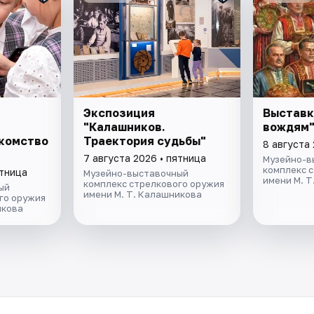
Экспозиция
Выставк
"Калашников.
вождям
акомство
Траектория судьбы"
8 августа
7 августа 2026 • пятница
Музейно-в
комплекс 
ятница
Музейно-выставочный
имени М. 
комплекс стрелкового оружия
ый
имени М. Т. Калашникова
го оружия
икова