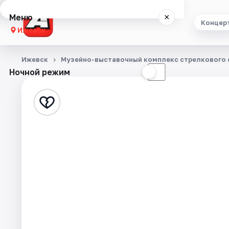
Меню
×
Концер
Ижевск
Концерты
Ижевск
Музейно-выставочный комплекс стрелкового о
Ночной режим
☀
☾
Театр
Стендап
Экскурсии
Спорт
События
Города