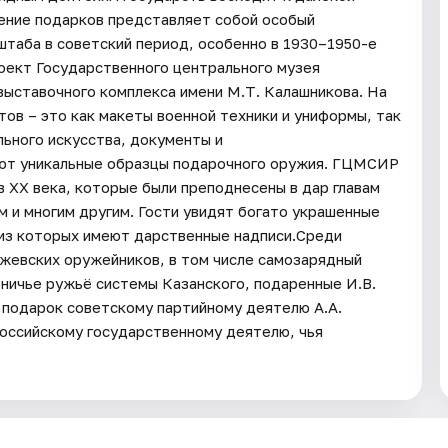
ение подарков представляет собой особый
таба в советский период, особенно в 1930–1950-е
оект Государственного центрального музея
выставочного комплекса имени М.Т. Калашникова. На
ов – это как макеты военной техники и униформы, так
ьного искусства, документы и
ают уникальные образцы подарочного оружия. ГЦМСИР
 ХХ века, которые были преподнесены в дар главам
 и многим другим. Гости увидят богато украшенные
 из которых имеют дарственные надписи.Среди
жевских оружейников, в том числе самозарядный
тничье ружьё системы Казанского, подаренные И.В.
 подарок советскому партийному деятелю А.А.
оссийскому государственному деятелю, чья