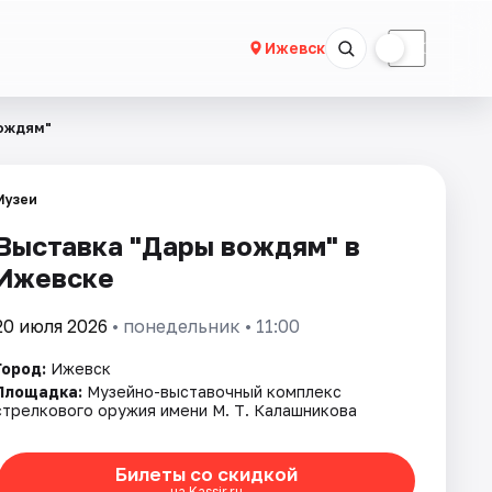
☀
☾
Ижевск
ождям"
Музеи
Выставка "Дары вождям" в
Ижевске
20 июля 2026
• понедельник • 11:00
Город:
Ижевск
Площадка:
Музейно-выставочный комплекс
стрелкового оружия имени М. Т. Калашникова
Билеты со скидкой
на Kassir.ru