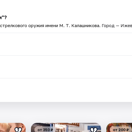
м"?
стрелкового оружия имени М. Т. Калашникова
. Город — Ижев
.
от 350 ₽
от 200 ₽