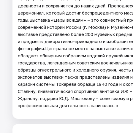
древности и сохраняется до наших дней. Преподнес
церемониал, который достиг беспрецедентного масш
годы.Выставка «Дары вождям» – это совместный пр
современной истории России (г. Москва) и Музейно-
выставке представлено более 200 музейных предмет
и предметы декоративно-прикладного и изобразител
фотографии.Центральное место на выставке заним
обладает обширным собранием изделий оружейников
государства, легендарным советским военачальникам
образцы огнестрельного и холодного оружия, часть
экспонатов выставки также представлены изделия и
карабин системы Токарева образца 1940 года и охо
Сталину, пневматическая спортивная винтовка ИЖ –
Жданову, подарки Ю.Д. Маслюкову – советскому и р
профессиональная деятельность начиналась в