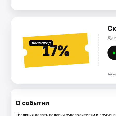
Площадки
Артисты
Рейтинги
Ск
П
ПРОМОКОД
17%
Рекла
О событии
Традиция делать подарки руководителям и другим в