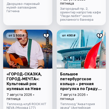
пятница
Дворцово-парковый
музей-заповедник
Загородный пр. 2,
Гатчина
ориентир напротив кафе
"Люди любят" около
рекламного баннера
от 1 500 ₽
от 490 ₽
«ГОРОД-СКАЗКА,
Большое
ГОРОД-МЕЧТА»:
петербургское
Культовый рок
кольцо – речная
нулевых на Неве
прогулка пo Граду
на Неве с
7 августа 2026 •
7 августа 2026 •
авторской
пятница
пятница
экскурсией и живой
Теплоход-клуб ROCK HIT
Теплоход "Акватория
NEVA (Москва 177)
музыкой в тёплом
звука" (Английская