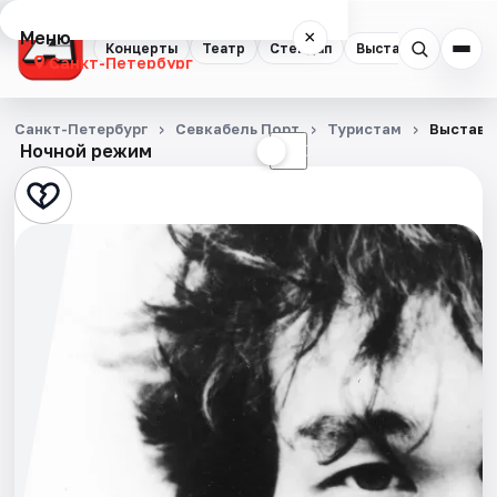
Меню
×
Концерты
Театр
Стендап
Выставки
Квест
Санкт-Петербург
Концерты
Санкт-Петербург
Севкабель Порт
Туристам
Выставк
Ночной режим
☀
☾
Театр
Стендап
Выставки
Квесты
Экскурсии
Спорт
События