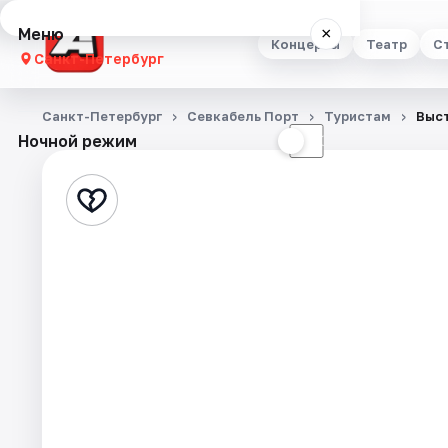
Меню
×
Концерты
Театр
С
Санкт-Петербург
Концерты
Санкт-Петербург
Севкабель Порт
Туристам
Выст
Ночной режим
☀
☾
Театр
Стендап
Выставки
Квесты
Экскурсии
Спорт
События