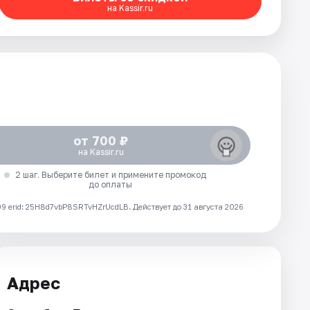
на Kassir.ru
от 700 ₽
на Kassir.ru
2 шаг. Выберите билет и примените промокод
до оплаты
 erid: 25H8d7vbP8SRTvHZrUcdLB.
Действует до 31 августа 2026
Адрес