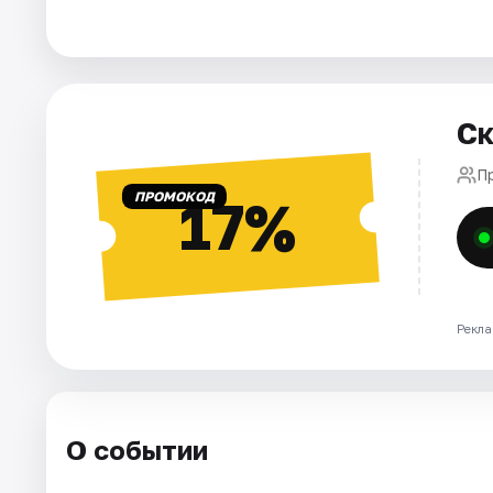
Города
Площадки
Ск
Артисты
П
ПРОМОКОД
17%
Рейтинги
Рекла
О событии