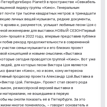
 Кармаева, позволяют в буквальном смысле почувствовать новые грани и оттенки, которые нам дают хорошо известные тексты и музыка в изменившемся контексте.Экспозиция построена не по хронологическому, а по тематическому принципу. Специально для петербургской серии проекта в некоторых залах выставки значительно изменилась сценография, хотя концепция осталась неизменной. Так, в самом первом зале – «Ленинградская легенда» – зрителей встречает масштабная фигура Виктора Цоя. А зал «Цитадель смерти» стал более камерным. Там появилась диорама, которая изначально была придумана для этого зала.В экспозиции появится новый зал «Попробуй спеть вместе со мной», видеоинсталляцию для которого сняла режиссёр Елена Бродач. В этом зале посетители смогут подпевать песне как в караоке вместе с другими героями видео.Вместе с командой dreamlaser сделано световое шоу для последнего зала, где звучит запись песни «Последний герой» со стадионного концерта современного проекта группы «Кино».Важной частью обновлённой экспозиции стала отдельно выделенная детская линия, созданная на основе детской книги «Цой. История рок звезды в буквах и картинках» автора Дениса Бояринова и иллюстратора Маши Шишовой. Голосом детской линии выступил Александр Малич.В зале «Камчатка» установлена инсталляция с запахом кочегарки, специально синтезированным для выставки парфюмером Елизаветой Томиловой. По воспоминаниям коллег Виктора Цоя по кочегарке Сергея Фирсова и Андрея Машнина продюсеры вместе с парфюмером постарались найти идеальную формулу этого запаха – перегоревшего шлака в кочегарке. Каждый посетитель сможет услышать этот запах, разлитый в специальную бочку с инсталляцией для извлечения аромата.В аутентичных телефонных будках можно услышать в трубке голос Виктора Цоя из фильма «Игла» Рашида Нугманова.«Так или иначе практически во всех наших залах на экспозиции мы используем кино. Где-то мы слышим голос Цоя в формате цитаты из фильма, где-то видим кадры с ним из кино, а есть зал, в котором мы оказываемся на киноплощадке неснятого фильма с его участием. Кино – это связующая нить всей нашей выставки, потому что Виктор Цой – самый кинематографичный рок-идол Советского Союза и звезда советского экрана», – отмечает Дмитрий Мишенин.НОВЫЕ ЭКСПОНАТЫНа выставке представлены более 300 предметов, связанных с жизнью Виктора Цоя: гитары, черновики, личные письма, фотографии, сценические костюмы, картины разных лет и арт-образы. Для петербуржцев создатели выставки приготовили экспонаты, которые никогда не выставлялись – например, удочка, с которой Цой отправился на рыбалку в тот самый роковой августовский день 1990 года, или очень личная вещь из коллекции Наталии Разлоговой – двойной кулон с сердцем и ключом к нему, приобретённый Цоем в январе 90-го года во время поездки в США.Герой новейшего времени, Виктор Цой – в равной степени легенда для тех, кто заслушивался его записями в 1980-х и для тех, кто открывает его творчество только сейчас. С каждым годом его песни обретают новые нюансы и оттенки: в этом и заключается невероятная витальность его истории.HiFi-стриминг Звук в поддержку выставки представил уникальный тематический раздел для любителей творчества группы «Кино». Там появился секретный эксклюзивный контент, плейлист с комментариями артистов, на которых повлияло творчество музыканта, аудиокнига с фактами о жизни лидера группы «Кино», его биография и многое другое.Сберу, генеральному партнёру выставки, в своём зале удалось правильно почувствовать общее настроение экспозиции и объединить творческий контекст группы Кино и технологичность продуктов Сбера. Получилось уникальное, персонализированное путешествие-переживание, гармонично обогащающее выставку.Выставка работает с 12 октября до 10 марта.12+Авторы идеи, продюсеры: Агния Стерлигова и Александр Кармаев, Planet9 Креативный продюсер: Александр ЦойАвтор концепции, куратор: Дмитрий МишенинСокураторы залов «Приключения Моро» и «Цитадель смерти»: Рашид Нугманов (Франция) и арт-группа Doping PongСокуратор зала «Вокруг света/ Цойленд»: Джоанна Стингрей (США) Консультант проекта: Виталий КалгинВводные тексты: Жоэль Бастенер (Франция)Бюро Planet9 – команда Бюро специализируется на работе с проектами в области культуры – организация выставок, проектирование музеев и временных экспозиций. Портфолио Planet9 включает более 120 проектов в России и за рубежом, среди которых выставка «Первая позиция. Русский балет» в ЦВЗ «Манеж», выставка- путешествие «Балабанов», выставка-байопик«Виктор Цой. Путь героя», «Панк-культура. Король и Шут», Музей Криптографии, выставка«Альбрехт Дюрер. Шедевры гравюры из собрания Пинакотеки Тозио Мартиненго в Брешии» в Историческом музее, «Линия Рафаэля. 1520 – 2020» в Государственном Эрмитаже; Уральская индустриальная биеннале современного искусства, экспозиция российского павильона на XV Венецианской биеннале в Венеции V.D.N.H. URBAN PHENOMENON и многие другие.Мы благодарим наших партнеров, без которых организация этой выставки была бы невозможна: ПАО «Сбербанк», ОАО «РЖД», HiFi-стриминг Звук, компанию «Афиша».По Льготному билету выставку могут посетить (при предъявлен