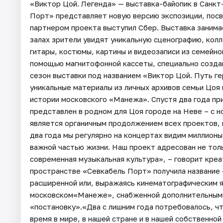
«Виктор Цой. Легенда» — выставка-байопик в Санкт-ПетербургеБюро Planet9 в пространстве «Севкабель Порт» представляет новую версию экспозиции, посвященной лидеру группы «Кино». Генеральным партнером проекта выступил Сбер. Выставка занимает почти три тысячи квадратных метров: в тринадцати залах зрители увидят уникальную сценографию, коллекцию личных вещей музыканта, редкие документы, гитары, костюмы, картины и видеозаписи из семейного архива и, разумеется, услышат любимые песни Цоя с помощью магнитофонной кассеты, специально созданной инженерами для выставки.НОВЫЙ СЕЗОНПервый сезон выставки под названием «Виктор Цой. Путь героя» прошёл в 2022 году, впервые представив публике уникальные материалы из личных архивов семьи Цоя и побив рекорд продолжительности в современной истории московского «Манежа». Спустя два года при участии семьи музыканта и его близких проект представлен в родном для Цоя городе на Неве – с новой концепцией и новыми смыслами.«Выставка является органичным продолжением всех проектов, которые сегодня проводятся группой «Кино». Вот уже два года мы регулярно на концертах видим миллионы людей, для которых песни Виктора Цоя являются важной частью жизни. Наш проект адресован не только фанатам «Кино», но и всем, кому интересна современная музыкальная культура», – говорит креативный продюсер проекта Александр Цой.Выставка в пространстве «Севкабель Порт» получила название «Виктор Цой. Легенда». Проект стал своего рода расширенной или, выражаясь кинематографическим языком, режиссёрской версией выставки в московском«Манеже», снабженной дополнительными материалами, не вошедшими в первую «постановку».«Два с лишним года потребовалось, чтобы мы смогли показать её в Петербурге. За это время в мире, в нашей стране и в нашей собственной жизни многое поменялось, – говорит основатель и генеральный директор Planet9, автор идеи и продюсер проекта Агния Стерлигова. – Из-за технологических особенностей выставочного жанра нам фактически пришлось собрать новую экспозицию. Мы прошли заново путь погружения в творчество Цоя, в его биографию, в воспоминания близких и на себе ощутили непреходящую актуальность всего, что сделал Цой».Выставка в «Севкабель Порту» – это хроника рождения легенды, кино, которое при жизни музыканта так и не было снято. Как актер Виктор Цой свел в одну систему координат Джеймса Дина и Брюса Ли, в музыке соединил стилистику и звучание звезд Новой волны и Ленинградского рок-клуба, в живописи стал преемником уличного искусства Кита Харинга и Жана-Мишеля Баскии. Все грани таланта Виктора Цоя найдут воплощение в экспозиции.НОВАЯ ГЕОГРАФИЯ«В Петербургской версии мы также обращаемся к исследованию архетипа Героя, но делаем это, опираясь не на литературоведческие приемы, проводя протагониста сквозь те или иные испытания, сопряженные со спецификой охваченных повествованием временных промежутков и событиями в мировой истории, относящихся к тем же периодам. На этот раз мы обращаемся к феноменологии места. Петербург/Ленинград – место Силы, напитавшей несколько поколений молодых людей духом романтизма, свободолюбия и стремлением к самопознанию», – рассказывает автор концепции и куратор проекта Дмитрий Мишенин.Зрителям предлагают посмотреть на творчество музыканта в контексте места и времени. На выставке в Петербурге Виктор Цой – не обожествленный герой эпоса, а человек, жизнь и творчество которого неотрывно связаны с Городом, с его трагической и прекрасной историей, с его культурой и контркультурой, с его великолепием и незаживающими ранами, с его надеждами и хандрой, с его способностью влюблять в себя навсегда.НОВОЕ ПРОЧТЕНИЕРасположенные на площади почти в три тысячи квадратных метров 13 залов расскажут о том, какой путь прошла Легенда через время и как отзывается в сегодняшнем моменте гений Цоя.«У любого народа есть свои легенды, передающиеся из уст в уста, переживающие поколения и позволяющие чувствовать связь временную, географическую, культурную, ментальную, – поясняет управляющий партнёр бюро Planet9, автор идеи и продюсер проекта Александр Кармаев. – Слово &ldquo;легенда&rdquo; в названии выставки легко можно заменить на &ldquo;скрепу&rdquo;, и это было бы так же точно, но оставим это понятие для других контекстов. Мы постарались дать возможность узнать о Викторе Цое что-то новое. Так, например, взаимный интерес Цоя и большого мира – одна из линий, которая может открыть в хорошо известном нам герое какие-то новые черты».На выставке зрители погрузятся в атмосферу тотального кино: одни залы будут рассказывать о фильмах, в которых снимался Цой, в других можно посмотреть фрагменты из лент. Отдельный зал трансформируется в съемочную площадкунеснятого кибер-панк проекта Рашида Нугманова «Цитадель смерти», главную роль в котором должен был играть лидер «Кино».НОВЫЕ ЗАЛЫ«Смерть стоит того, чтобы жить, а любовь стоит того, чтобы ждать». Хорошо известные строки песен обретают новое звучание. Три новых зала выставки, по словам Александра