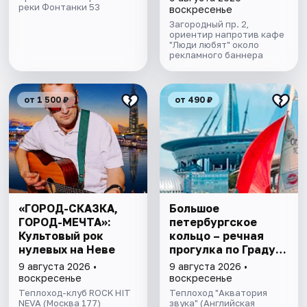
реки Фонтанки 53
воскресенье
Загородный пр. 2,
ориентир напротив кафе
"Люди любят" около
рекламного баннера
от 1 500 ₽
от 490 ₽
«ГОРОД-СКАЗКА,
Большое
ГОРОД-МЕЧТА»:
петербургское
Культовый рок
кольцо – речная
нулевых на Неве
прогулка пo Граду
на Неве с
9 августа 2026 •
9 августа 2026 •
авторской
воскресенье
воскресенье
экскурсией и живой
Теплоход-клуб ROCK HIT
Теплоход "Акватория
NEVA (Москва 177)
музыкой в тёплом
звука" (Английская