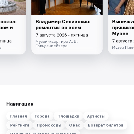
осква:
Владимир Селивохин:
Выпечка
ром и
романтик во всем
пряников
Музее
7 августа 2026 • пятница
ятница
7 августа 
Музей-квартира А. Б.
Гольденвейзера
а
Музей Пря
Навигация
Главная
Города
Площадки
Артисты
Рейтинги
Промокоды
О нас
Возврат билетов