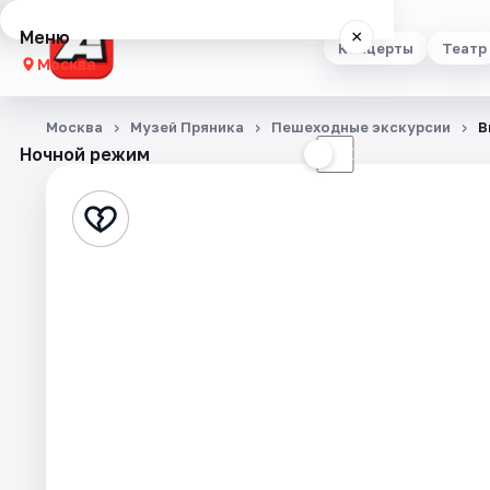
Меню
×
Концерты
Театр
Москва
Концерты
Москва
Музей Пряника
Пешеходные экскурсии
В
Ночной режим
☀
☾
Театр
Стендап
Выставки
Квесты
Экскурсии
Спорт
События