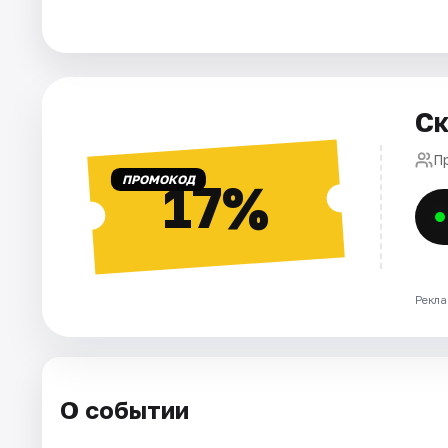
Города
Площадки
Ск
Артисты
П
ПРОМОКОД
17%
Рейтинги
Рекла
О событии