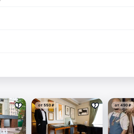
.
от 550 ₽
от 490 ₽