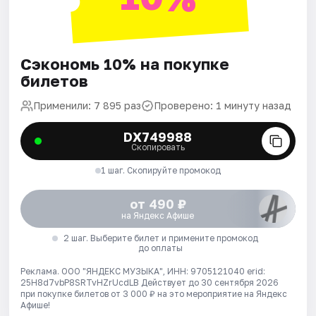
Сэкономь 10% на покупке
билетов
Применили: 7 895 раз
Проверено: 1 минуту назад
DX749988
Скопировать
1 шаг. Скопируйте промокод
от 490 ₽
на Яндекс Афише
2 шаг. Выберите билет и примените промокод
до оплаты
Реклама. ООО "ЯНДЕКС МУЗЫКА", ИНН: 9705121040 erid:
25H8d7vbP8SRTvHZrUcdLB
Действует до 30 сентября 2026
при покупке билетов от 3 000 ₽ на это мероприятие на Яндекс
Афише!