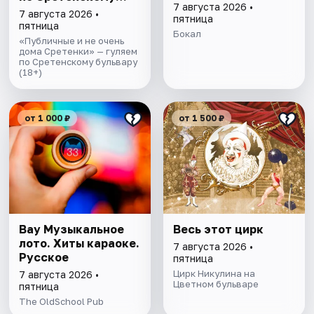
7 августа 2026 •
бульвару
7 августа 2026 •
пятница
пятница
Бокал
«Публичные и не очень
дома Сретенки» — гуляем
по Сретенскому бульвару
(18+)
от 1 000 ₽
от 1 500 ₽
Вау Музыкальное
Весь этот цирк
лото. Хиты караоке.
7 августа 2026 •
Русское
пятница
Цирк Никулина на
7 августа 2026 •
Цветном бульваре
пятница
The OldSchool Pub