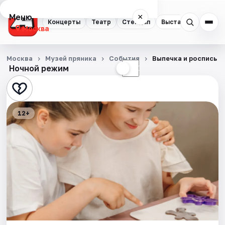
Меню
×
Концерты
Театр
Стендап
Выставки
Квест
Москва
Концерты
Москва
Музей пряника
События
Выпечка и роспись п
Ночной режим
☀
☾
Театр
Стендап
12+
Выставки
Квесты
Экскурсии
Спорт
События