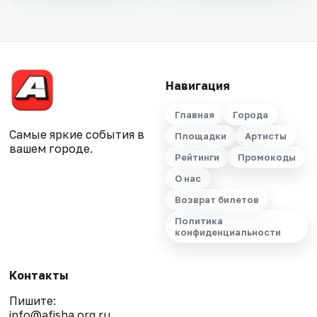
Навигация
Главная
Города
Самые яркие события в
Площадки
Артисты
вашем городе.
Рейтинги
Промокоды
О нас
Возврат билетов
Политика
конфиденциальности
Контакты
Пишите:
info@afisha.org.ru