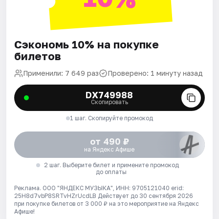
Сэкономь 10% на покупке
билетов
Применили: 7 649 раз
Проверено: 1 минуту назад
DX749988
Скопировать
1 шаг. Скопируйте промокод
от 490 ₽
на Яндекс Афише
2 шаг. Выберите билет и примените промокод
до оплаты
Реклама. ООО "ЯНДЕКС МУЗЫКА", ИНН: 9705121040 erid:
25H8d7vbP8SRTvHZrUcdLB
Действует до 30 сентября 2026
при покупке билетов от 3 000 ₽ на это мероприятие на Яндекс
Афише!