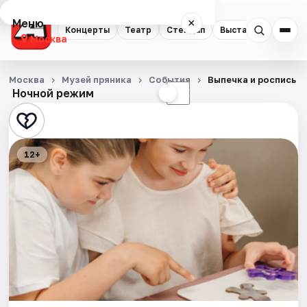
Меню
×
Концерты
Театр
Стендап
Выставки
Квест
Москва
Концерты
Москва
Музей пряника
События
Выпечка и роспись п
Ночной режим
☀
☾
Театр
Стендап
12+
Выставки
Квесты
Экскурсии
Спорт
События