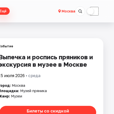
☀
☾
Москва
Ещё
Событие
Выпечка и роспись пряников и
экскурсия в музее в Москве
15 июля 2026
• среда
Город:
Москва
Площадка:
Музей пряника
Жанр:
Музеи
Билеты со скидкой