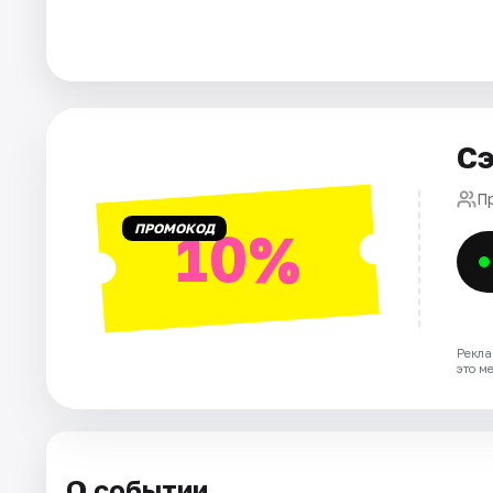
Города
Площадки
Сэ
Артисты
П
Рейтинги
ПРОМОКОД
10%
Рекла
это м
О событии