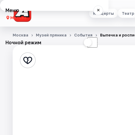
Меню
×
Концерты
Театр
Москва
Концерты
Москва
Музей пряника
События
Выпечка и роспи
Ночной режим
☀
☾
Театр
Стендап
Выставки
Квесты
Экскурсии
Спорт
События