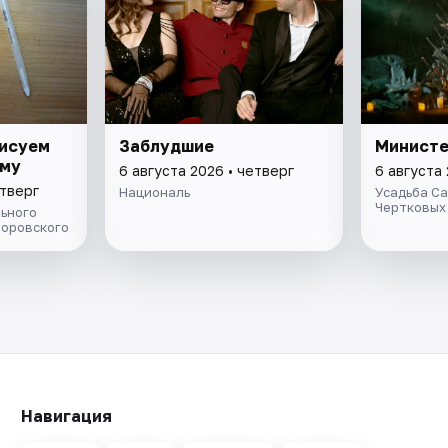
рисуем
Заблудшие
Министе
ому
6 августа 2026 • четверг
6 августа 
етверг
Националь
Усадьба С
Чертковых
ьного
Боровского
Навигация