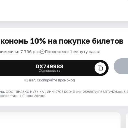
кономь 10% на покупке билетов
рименили: 7 796 раз
Проверено: 1 минуту назад
DX749988
Скопировать
1 шаг. Скопируйте промокод
ма. ООО "ЯНДЕКС МУЗЫКА", ИНН: 9705121040 erid: 25H8d7vbP8SRTvHZrUcdLB
ероприятие на Яндекс Афише!