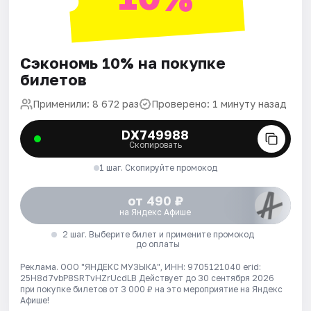
Сэкономь 10% на покупке
билетов
Применили: 8 672 раз
Проверено: 1 минуту назад
DX749988
Скопировать
1 шаг. Скопируйте промокод
от 490 ₽
на Яндекс Афише
2 шаг. Выберите билет и примените промокод
до оплаты
Реклама. ООО "ЯНДЕКС МУЗЫКА", ИНН: 9705121040 erid:
25H8d7vbP8SRTvHZrUcdLB
Действует до 30 сентября 2026
при покупке билетов от 3 000 ₽ на это мероприятие на Яндекс
Афише!