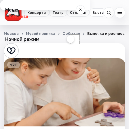
Меню
×
Концерты
Театр
Стендап
Выставки
Квест
Москва
Концерты
Москва
Музей пряника
События
Выпечка и роспись п
Ночной режим
☀
☾
Театр
Стендап
12+
Выставки
Квесты
Экскурсии
Спорт
События