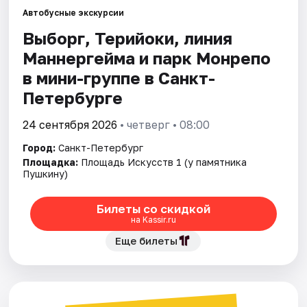
Автобусные экскурсии
Выборг, Терийоки, линия
Города
Маннергейма и парк Монрепо
Площадки
в мини-группе в Санкт-
Петербурге
Артисты
24 сентября 2026
• четверг • 08:00
Рейтинги
Город:
Санкт-Петербург
Площадка:
Площадь Искусств 1 (у памятника
Пушкину)
Билеты со скидкой
на Kassir.ru
Еще билеты