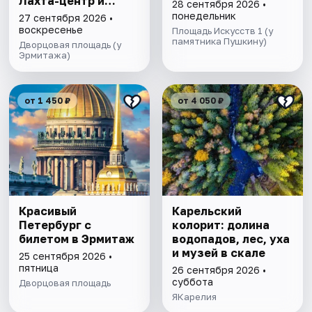
Лахта-центр и
28 сентября 2026 •
Финский залив
понедельник
27 сентября 2026 •
воскресенье
Площадь Искусств 1 (у
памятника Пушкину)
Дворцовая площадь (у
Эрмитажа)
от 1 450 ₽
от 4 050 ₽
Красивый
Карельский
Петербург с
колорит: долина
билетом в Эрмитаж
водопадов, лес, уха
и музей в скале
25 сентября 2026 •
пятница
26 сентября 2026 •
суббота
Дворцовая площадь
ЯКарелия